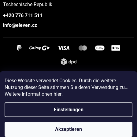
Tschechische Republik
+420 776 711 511
info@eleven.cz
Instagram
Diese Website verwendet Cookies. Durch die weitere
Nutzung dieser Seite stimmen Sie deren Verwendung zu...
Weitere Informationen hier
.
Erstellt von Shoptet
Einstellungen
Copyright 2026
ELEVEN sportswear
. Alle Rechte vorbehalten.
Akzeptieren
Cookie-Einstellungen ändern