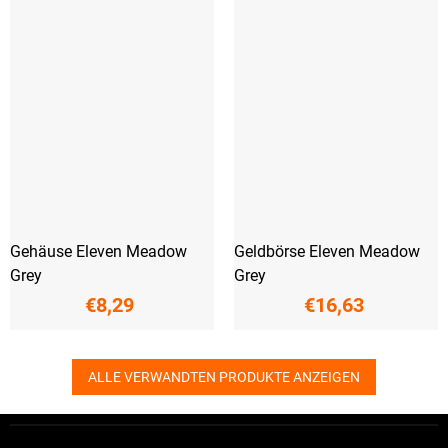
Gehäuse Eleven Meadow
Geldbörse Eleven Meadow
Grey
Grey
€8,29
€16,63
ALLE VERWANDTEN PRODUKTE ANZEIGEN
F
u