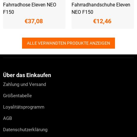
Fahrradhose Eleven NEO
Fahrradhandschuhe Eleven
F150
NEO F150
€37,08
€12,46
ALLE VERWANDTEN PRODUKTE ANZEIGEN
F
u
ß
z
Über das Einkaufen
e
Zahlung und Versand
i
l
Größentabelle
e
Loyalitätsprogramm
AGB
Datenschutzerklärung