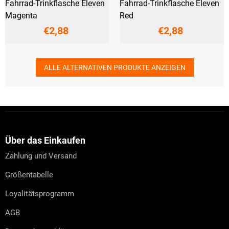
Fahrrad-Trinkflasche Eleven
Fahrrad-Trinkflasche Eleven
Magenta
Red
€2,88
€2,88
ALLE ALTERNATIVEN PRODUKTE ANZEIGEN
F
u
ß
z
Über das Einkaufen
e
Zahlung und Versand
i
l
Größentabelle
e
Loyalitätsprogramm
AGB