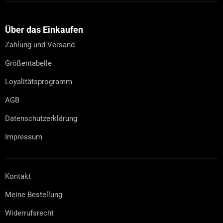
F
u
ß
z
Über das Einkaufen
e
Zahlung und Versand
i
l
Größentabelle
e
Loyalitätsprogramm
AGB
Datenschutzerklärung
Impressum
Kontakt
Meine Bestellung
Widerrufsrecht