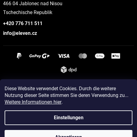
466 04 Jablonec nad Nisou
Tschechische Republik
+420 776 711 511
info@eleven.cz
Instagram
Diese Website verwendet Cookies. Durch die weitere
Nutzung dieser Seite stimmen Sie deren Verwendung zu...
Weitere Informationen hier
.
Erstellt von Shoptet
Einstellungen
Copyright 2026
ELEVEN sportswear
. Alle Rechte vorbehalten.