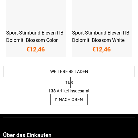
Sport-Stirnband Eleven HB
Sport-Stirnband Eleven HB
Dolomiti Blossom Color
Dolomiti Blossom White
€12,46
€12,46
WEITERE 48 LADEN
P
1
3
a
S
g
138
Artikel insgesamt
t
i
e
n
NACH OBEN
i
u
e
e
r
r
F
u
e
u
n
l
g
ß
e
z
Über das Einkaufen
m