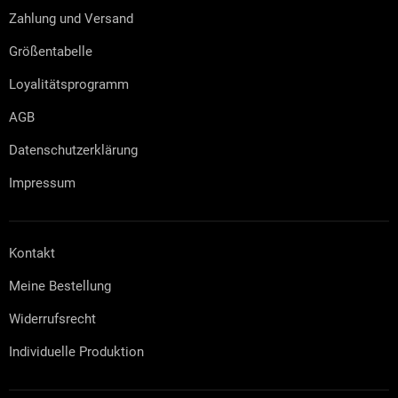
e
e
Zahlung und Versand
i
n
l
t
Größentabelle
e
e
d
Loyalitätsprogramm
e
r
AGB
L
i
Datenschutzerklärung
s
t
Impressum
e
Kontakt
Meine Bestellung
Widerrufsrecht
Individuelle Produktion