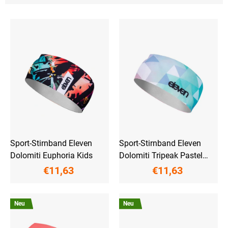
L
i
s
t
e
d
e
r
P
r
o
d
u
Sport-Stirnband Eleven
Sport-Stirnband Eleven
k
Dolomiti Euphoria Kids
Dolomiti Tripeak Pastel
t
Kids
€11,63
€11,63
e
Neu
Neu