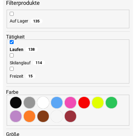
r
t
i
Auf Lager
135
e
r
u
Tätigkeit
n
g
Laufen
138
Skilanglauf
114
Freizeit
15
Farbe
Größe