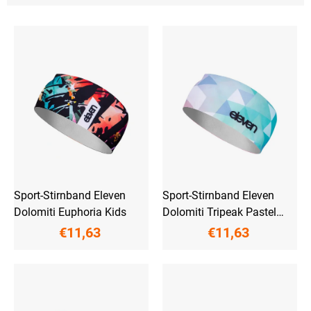
L
i
s
t
e
d
e
r
P
r
o
d
u
Sport-Stirnband Eleven
Sport-Stirnband Eleven
k
Dolomiti Euphoria Kids
Dolomiti Tripeak Pastel
t
Kids
€11,63
€11,63
e