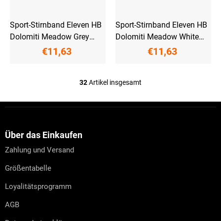
Sport-Stirnband Eleven HB
Sport-Stirnband Eleven HB
Dolomiti Meadow Grey
Dolomiti Meadow White
Kids
Kids
€11,63
€11,63
32
Artikel insgesamt
S
t
e
F
u
u
e
ß
r
z
Über das Einkaufen
e
e
l
Zahlung und Versand
i
e
l
m
Größentabelle
e
e
n
Loyalitätsprogramm
t
e
AGB
d
e