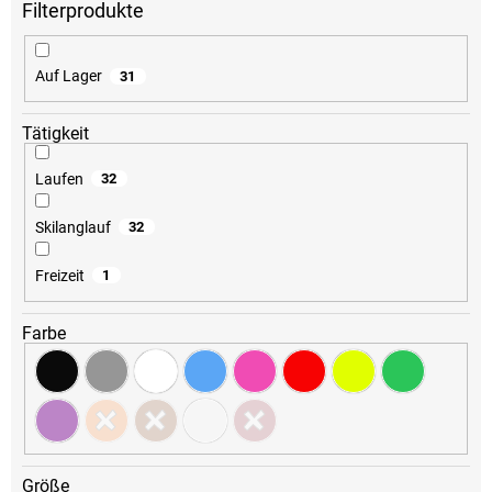
r
t
i
Auf Lager
31
e
r
u
Tätigkeit
n
g
Laufen
32
Skilanglauf
32
Freizeit
1
Farbe
Größe