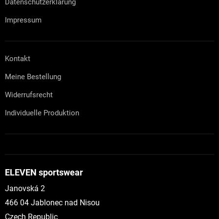
Datenschutzerklärung
r
L
Impressum
i
s
t
e
Kontakt
Meine Bestellung
Widerrufsrecht
Individuelle Produktion
ELEVEN sportswear
Janovská 2
466 04 Jablonec nad Nisou
Czech Republic