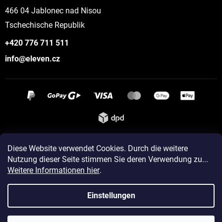
466 04 Jablonec nad Nisou
Tschechische Republik
+420 776 711 511
info@eleven.cz
Instagram
Diese Website verwendet Cookies. Durch die weitere
Nutzung dieser Seite stimmen Sie deren Verwendung zu...
Weitere Informationen hier
.
Erstellt von Shoptet
Einstellungen
Copyright 2026
ELEVEN sportswear
. Alle Rechte vorbehalten.