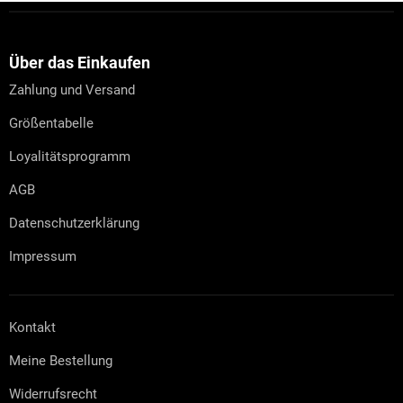
F
u
ß
z
Über das Einkaufen
e
Zahlung und Versand
i
l
Größentabelle
e
Loyalitätsprogramm
AGB
Datenschutzerklärung
Impressum
Kontakt
Meine Bestellung
Widerrufsrecht