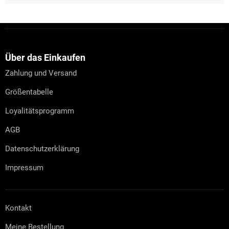
F
u
ß
z
Über das Einkaufen
e
Zahlung und Versand
i
l
Größentabelle
e
Loyalitätsprogramm
AGB
Datenschutzerklärung
Impressum
Kontakt
Meine Bestellung