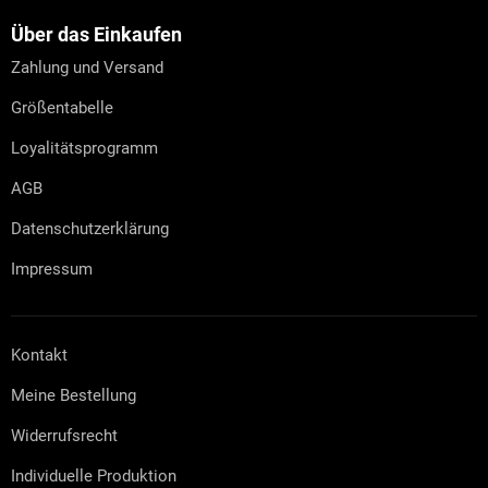
ß
z
Über das Einkaufen
e
Zahlung und Versand
i
l
Größentabelle
e
Loyalitätsprogramm
AGB
Datenschutzerklärung
Impressum
Kontakt
Meine Bestellung
Widerrufsrecht
Individuelle Produktion