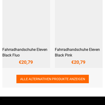
Fahrradhandschuhe Eleven
Fahrradhandschuhe Eleven
Black Fluo
Black Pink
€20,79
€20,79
ALLE ALTERNATIVEN PRODUKTE ANZEIGEN
F
u