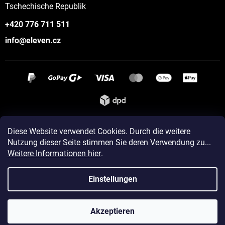
Tschechische Republik
+420 776 711 511
info@eleven.cz
Instagram
Diese Website verwendet Cookies. Durch die weitere
Nutzung dieser Seite stimmen Sie deren Verwendung zu...
Weitere Informationen hier
.
Erstellt von Shoptet
Einstellungen
Copyright 2026
ELEVEN sportswear
. Alle Rechte vorbehalten.
Akzeptieren
Cookie-Einstellungen ändern