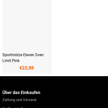
Sportmütze Eleven Sven
Limit Pink
€22,88
F
u
ß
z
Über das Einkaufen
e
Zahlung und Versand
i
l