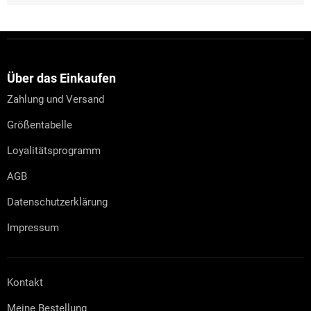
F
u
ß
z
Über das Einkaufen
e
Zahlung und Versand
i
l
Größentabelle
e
Loyalitätsprogramm
AGB
Datenschutzerklärung
Impressum
Kontakt
Meine Bestellung