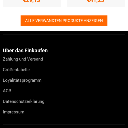
€29,13
€41,25
ALLE VERWANDTEN PRODUKTE ANZEIGEN
F
u
ß
z
Über das Einkaufen
e
Zahlung und Versand
i
l
Größentabelle
e
Loyalitätsprogramm
AGB
Datenschutzerklärung
Impressum