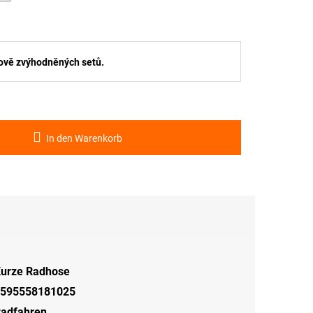
ově zvýhodněných setů.
In den Warenkorb
urze Radhose
595558181025
adfahren