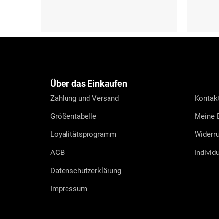
XS
S
M
L
XL
S (36-38)
M (39-
F
u
ß
z
e
Über das Einkaufen
i
l
Zahlung und Versand
Kontak
e
Größentabelle
Meine B
Loyalitätsprogramm
Widerru
AGB
Individ
Datenschutzerklärung
Impressum