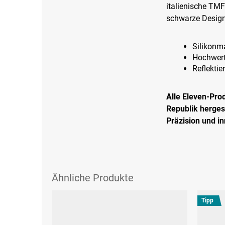
italienische TMF
schwarze Design
Silikonma
Hochwert
Reflektie
Alle Eleven-Pro
Republik hergest
Präzision und i
Tipp