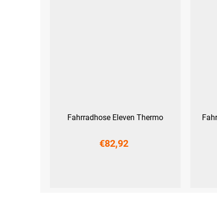
Fahrradhose Eleven Thermo
Fahr
€82,92
XS
S
M
L
XL
XXL
XS
S