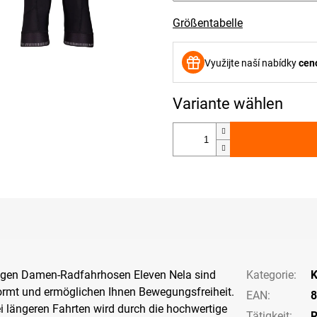
Größentabelle
Využijte naší nabídky
cen
langen Damen-Radfahrhosen Eleven Nela sind
Kategorie
:
K
rmt und ermöglichen Ihnen Bewegungsfreiheit.
EAN
:
8
 längeren Fahrten wird durch die hochwertige
Tätigkeit
:
R