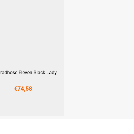
radhose Eleven Black Lady
€74,58
M
L
XL
XXL