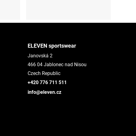
S (36-38)
M (39-41)
L (42-44)
ELEVEN sportswear
Janovská 2
466 04 Jablonec nad Nisou
Czech Republic
+420 776 711 511
info@eleven.cz