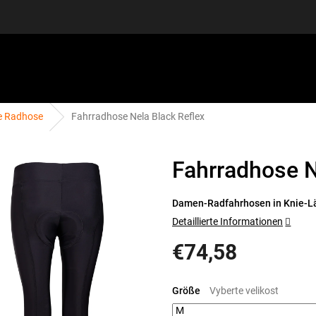
e Radhose
Fahrradhose Nela Black Reflex
SPORTAUSRÜSTUNG
GUTSCHEINE
DISCGOLF
S
Fahrradhose N
Damen-Radfahrhosen in Knie-Lä
Detaillierte Informationen
€74,58
Verkaufspreis:
Größe