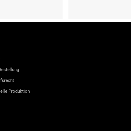
41)
L (42-44)
XL (45-47)
t
estellung
fsrecht
uelle Produktion