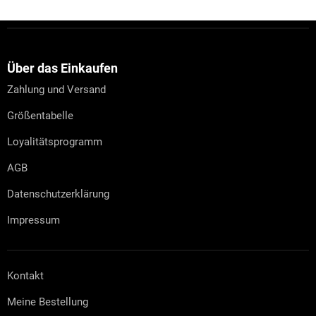
F
u
ß
z
Über das Einkaufen
e
Zahlung und Versand
i
l
Größentabelle
e
Loyalitätsprogramm
AGB
Datenschutzerklärung
Impressum
Kontakt
Meine Bestellung