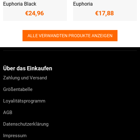
Euphoria Black
Euphoria
€24,96
€17,88
ALLE VERWANDTEN PRODUKTE ANZEIGEN
F
u
ß
z
Über das Einkaufen
e
Zahlung und Versand
i
l
Größentabelle
e
Loyalitätsprogramm
AGB
Datenschutzerklärung
Impressum