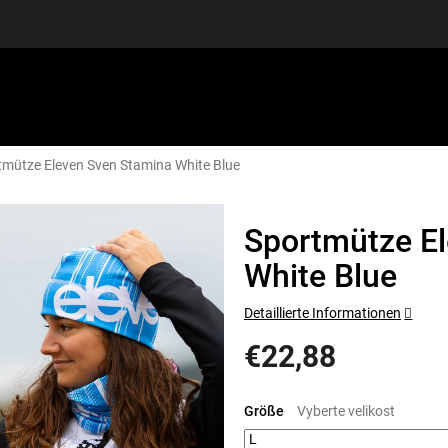
tmütze Eleven Sven Stamina White Blue
SPORTAUSRÜSTUNG
GUTSCHEINE
DISCGOLF
S
Sportmütze E
White Blue
Detaillierte Informationen
€22,88
Verkaufspreis:
Größe