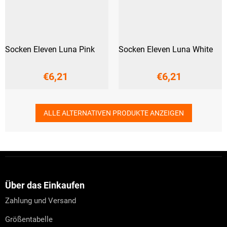
Socken Eleven Luna Pink
Socken Eleven Luna White
€6,21
€6,21
ALLE ALTERNATIVEN PRODUKTE ANZEIGEN
F
u
ß
z
Über das Einkaufen
e
Zahlung und Versand
i
l
Größentabelle
e