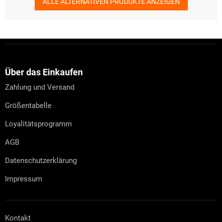
ALLE ALTERNATIVEN PRODUKTE ANZEIGEN
F
u
ß
z
Über das Einkaufen
e
Zahlung und Versand
i
l
Größentabelle
e
Loyalitätsprogramm
AGB
Datenschutzerklärung
Impressum
Kontakt