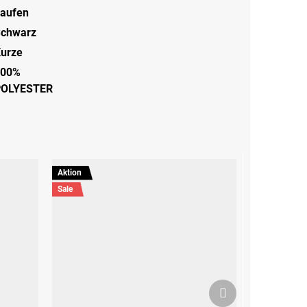
aufen
chwarz
urze
100%
POLYESTER
Aktion
Sale
Nächstes
Produkt