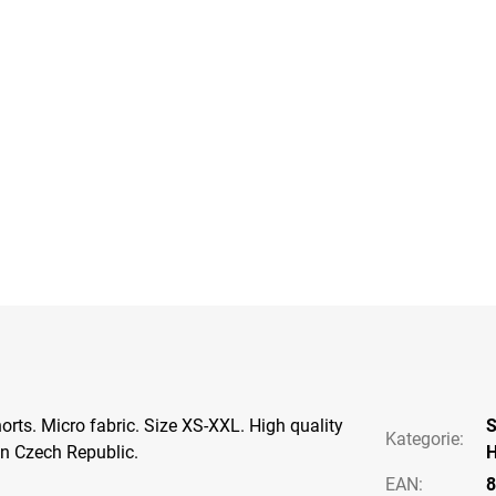
orts. Micro fabric. Size XS-XXL. High quality
S
Kategorie
:
in Czech Republic.
H
EAN
:
8