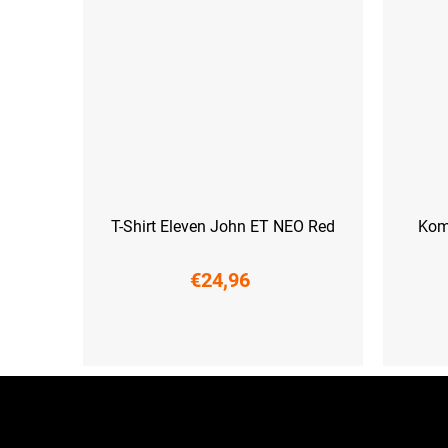
T-Shirt Eleven John ET NEO Red
Kom
€24,96
S
XXL
S (36-39)
M
F
u
ß
z