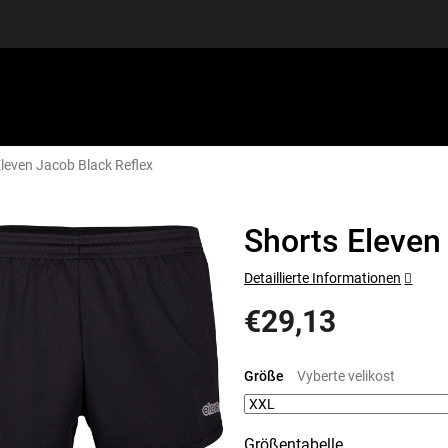
leven Jacob Black Reflex
SPORTAUSRÜSTUNG
GUTSCHEINE
DISCGOLF
S
Shorts Eleven
Detaillierte Informationen
€29,13
Verkaufspreis:
Größe
Größentabelle