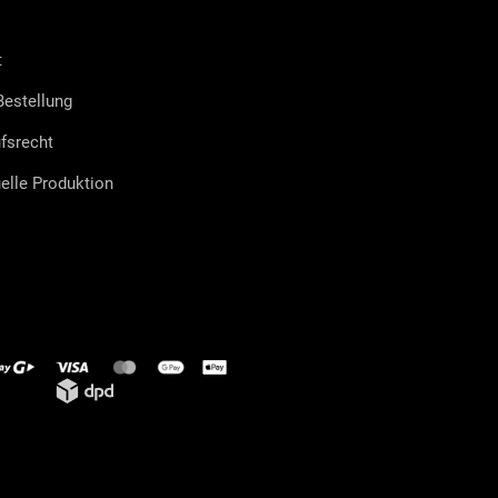
t
estellung
fsrecht
uelle Produktion