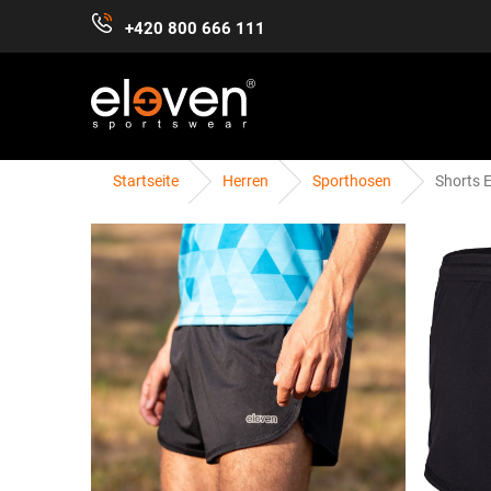
Zum
+420 800 666 111
Inhalt
springen
Startseite
Herren
Sporthosen
Shorts E
DAMEN
HERREN
KINDER
ZUBEHÖR