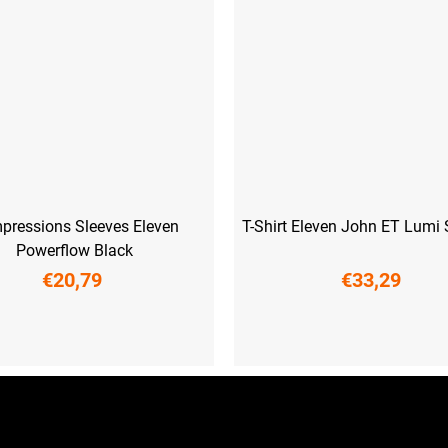
pressions Sleeves Eleven
T-Shirt Eleven John ET Lumi
Powerflow Black
€20,79
€33,29
-L (40-43)
XL (44-47)
M
XL