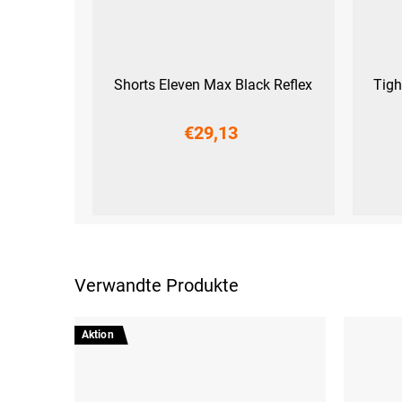
Shorts Eleven Max Black Reflex
Tigh
€29,13
XS
S
M
L
XL
XXL
XS
S
Verwandte Produkte
Aktion