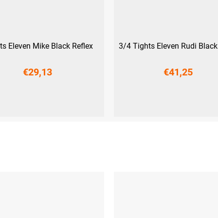
ts Eleven Mike Black Reflex
3/4 Tights Eleven Rudi Black
€29,13
€41,25
M
L
XL
XXL
XS
S
M
L
XL