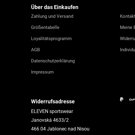
e
Über das Einkaufen
i
l
Zahlung und Versand
Kontak
e
Größentabelle
Meine B
Loyalitätsprogramm
Widerru
AGB
Individ
Datenschutzerklärung
Impressum
Widerrufsadresse
ELEVEN sportswear
Janovská 4633/2
466 04 Jablonec nad Nisou