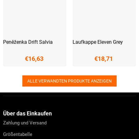
Peněženka Drift Salvia
Laufkappe Eleven Grey
€16,63
€18,71
ALLE VERWANDTEN PRODUKTE ANZEIGEN
F
u
ß
z
Über das Einkaufen
e
Zahlung und Versand
i
l
Größentabelle
e