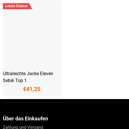
Letzte Chance
Ultraleichte Jacke Eleven
Sebik Top 1
€41,25
F
u
ß
z
Über das Einkaufen
e
Zahlung und Versand