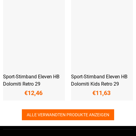
Sport-Stirnband Eleven HB
Sport-Stirnband Eleven HB
Dolomiti Retro 29
Dolomiti Kids Retro 29
€12,46
€11,63
ALLE VERWANDTEN PRODUKTE ANZEIGEN
F
u