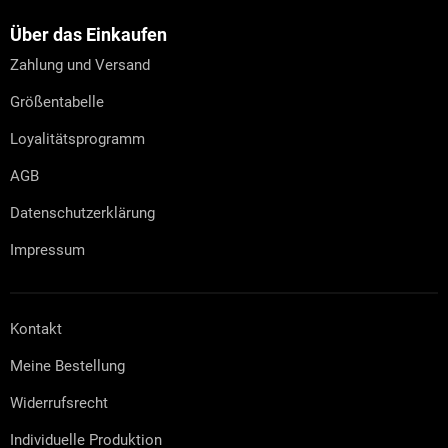
ß
z
Über das Einkaufen
e
Zahlung und Versand
i
l
Größentabelle
e
Loyalitätsprogramm
AGB
Datenschutzerklärung
Impressum
Kontakt
Meine Bestellung
Widerrufsrecht
Individuelle Produktion