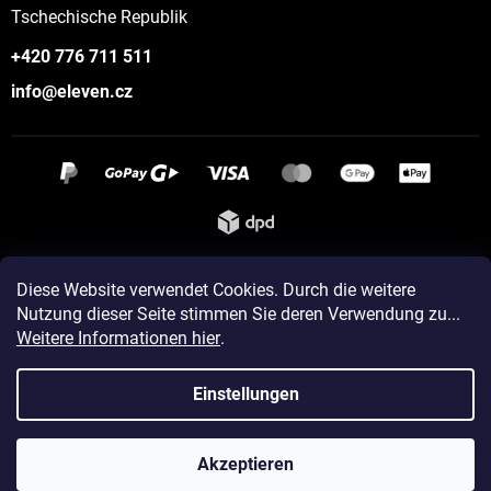
Tschechische Republik
+420 776 711 511
info@eleven.cz
Instagram
Diese Website verwendet Cookies. Durch die weitere
Nutzung dieser Seite stimmen Sie deren Verwendung zu...
Weitere Informationen hier
.
Erstellt von Shoptet
Einstellungen
Copyright 2026
ELEVEN sportswear
. Alle Rechte vorbehalten.
Akzeptieren
Cookie-Einstellungen ändern