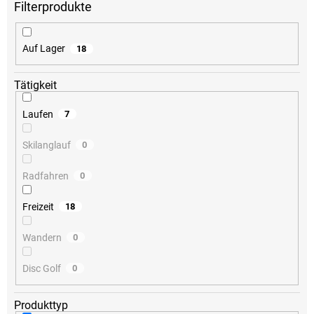
r
t
i
Auf Lager
18
e
r
u
Tätigkeit
n
g
Laufen
7
Skilanglauf
0
Radfahren
0
Freizeit
18
Wandern
0
Disc Golf
0
Produkttyp