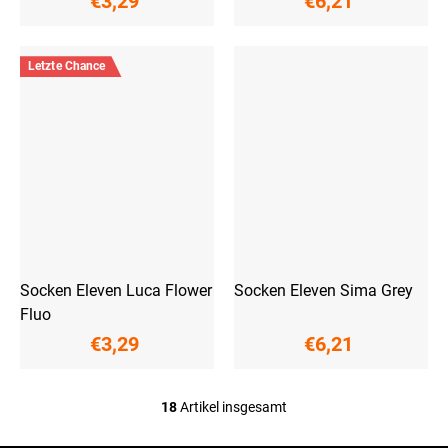
€3,29
€6,21
Letzte Chance
Socken Eleven Luca Flower
Socken Eleven Sima Grey
Fluo
€3,29
€6,21
18
Artikel insgesamt
S
t