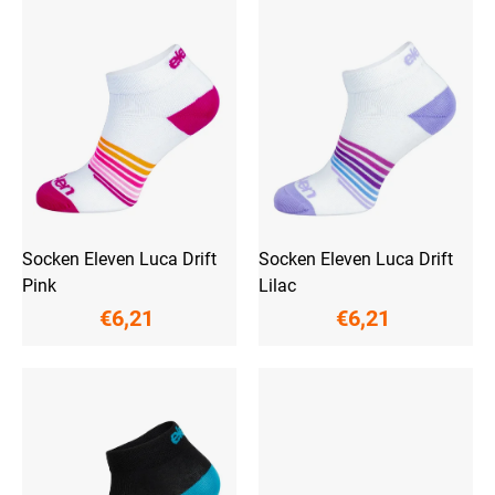
i
s
t
e
d
e
r
P
r
o
d
u
Socken Eleven Luca Drift
Socken Eleven Luca Drift
k
Pink
Lilac
t
€6,21
€6,21
e