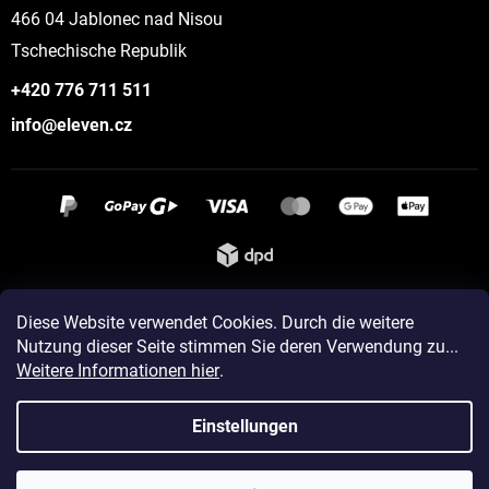
466 04 Jablonec nad Nisou
Tschechische Republik
+420 776 711 511
info@eleven.cz
Instagram
Diese Website verwendet Cookies. Durch die weitere
Nutzung dieser Seite stimmen Sie deren Verwendung zu...
Weitere Informationen hier
.
Erstellt von Shoptet
Einstellungen
Copyright 2026
ELEVEN sportswear
. Alle Rechte vorbehalten.