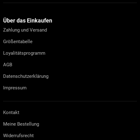
e
F
u
u
e
ß
r
z
Über das Einkaufen
e
e
l
Zahlung und Versand
i
e
l
m
Größentabelle
e
e
n
Loyalitätsprogramm
t
e
AGB
d
e
Datenschutzerklärung
r
L
Impressum
i
s
t
e
Kontakt
Meine Bestellung
Widerrufsrecht