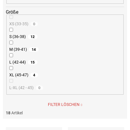
Größe
XS (33-35)
0
S (36-38)
12
M (39-41)
14
L (42-44)
15
XL (45-47)
4
L-XL (42 - 45)
0
FILTER LÖSCHEN
18
Artikel
L