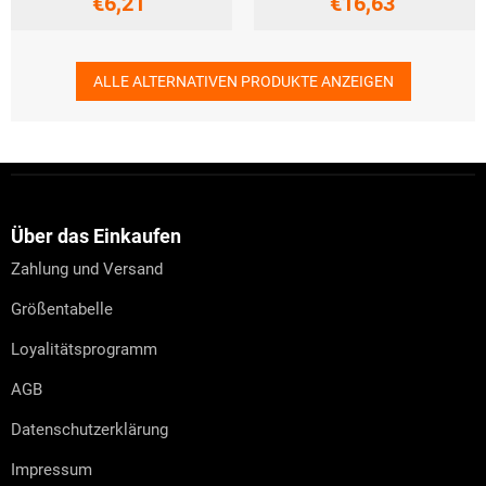
€6,21
€16,63
ALLE ALTERNATIVEN PRODUKTE ANZEIGEN
F
u
ß
z
Über das Einkaufen
e
Zahlung und Versand
i
l
Größentabelle
e
Loyalitätsprogramm
AGB
Datenschutzerklärung
Impressum