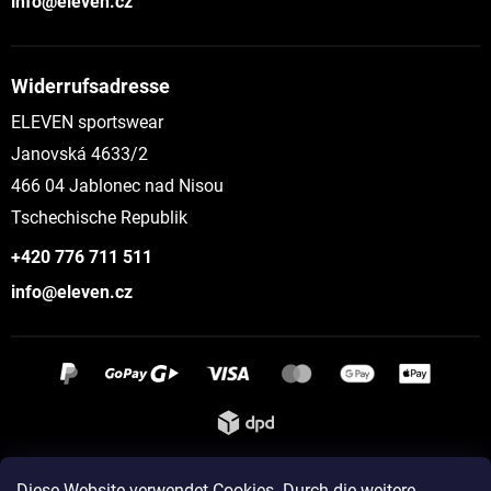
info@eleven.cz
Widerrufsadresse
ELEVEN sportswear
Janovská 4633/2
466 04 Jablonec nad Nisou
Tschechische Republik
+420 776 711 511
info@eleven.cz
Instagram
Diese Website verwendet Cookies. Durch die weitere