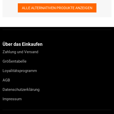
ALLE ALTERNATIVEN PRODUKTE ANZEIGEN
F
u
ß
z
Über das Einkaufen
e
Zahlung und Versand
i
l
Größentabelle
e
Loyalitätsprogramm
AGB
Datenschutzerklärung
Impressum