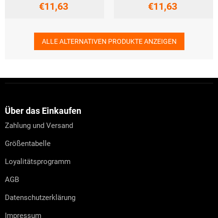
€11,63
€11,63
ALLE ALTERNATIVEN PRODUKTE ANZEIGEN
F
u
ß
z
Über das Einkaufen
e
Zahlung und Versand
i
l
Größentabelle
e
Loyalitätsprogramm
AGB
Datenschutzerklärung
Impressum