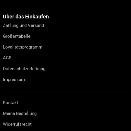
u
ß
z
Über das Einkaufen
e
Zahlung und Versand
i
l
Größentabelle
e
Loyalitätsprogramm
AGB
Datenschutzerklärung
Impressum
Kontakt
Meine Bestellung
Widerrufsrecht