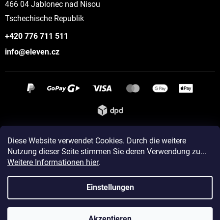
466 04 Jablonec nad Nisou
Tschechische Republik
+420 776 711 511
info@eleven.cz
Instagram
Diese Website verwendet Cookies. Durch die weitere
Nutzung dieser Seite stimmen Sie deren Verwendung zu...
Weitere Informationen hier
.
Erstellt von Shoptet
Einstellungen
Copyright 2026
ELEVEN sportswear
. Alle Rechte vorbehalten.
Akzeptieren