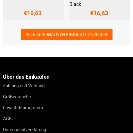
Black
€16,63
€16,63
ALLE ALTERNATIVEN PRODUKTE ANZEIGEN
F
u
ß
z
Über das Einkaufen
e
Zahlung und Versand
i
l
Größentabelle
e
Loyalitätsprogramm
AGB
Datenschutzerklärung