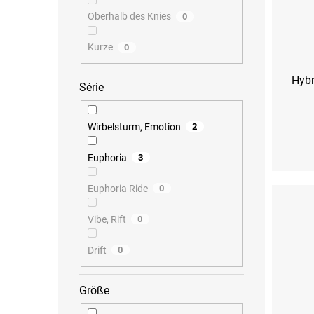
Oberhalb des Knies
0
Kurze
0
Hybr
Série
Wirbelsturm, Emotion
2
XS
S
Euphoria
3
Euphoria Ride
0
Vibe, Rift
0
Drift
0
Größe