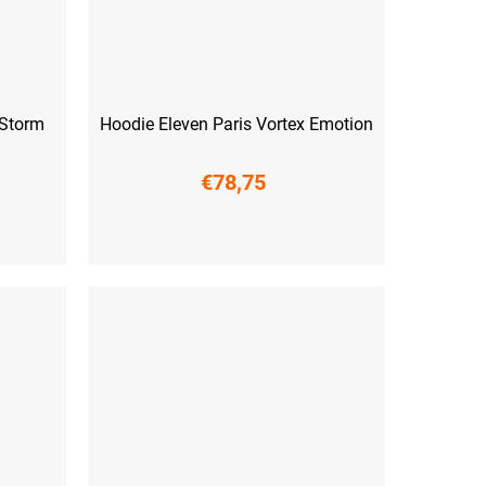
 Storm
Hoodie Eleven Paris Vortex Emotion
€78,75
XS
S
M
L
XL
XXL