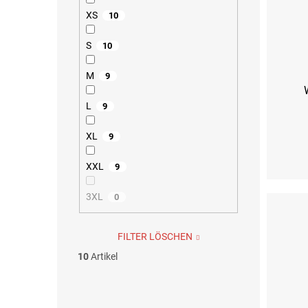
XS
10
S
10
M
9
L
9
XL
9
XS
S
XXL
9
3XL
0
FILTER LÖSCHEN
10
Artikel