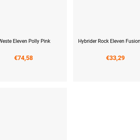
Weste Eleven Polly Pink
Hybrider Rock Eleven Fusio
€74,58
€33,29
M
L
XL
XXL
XS
S