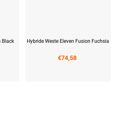
n Black
Hybride Weste Eleven Fusion Fuchsia
€74,58
XS
S
M
L
XL
XXL