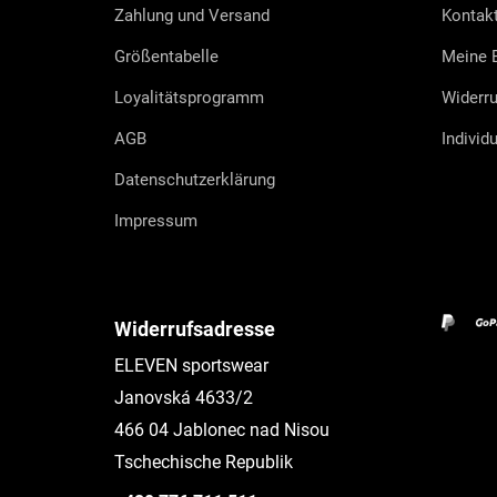
l
Zahlung und Versand
Kontak
e
Größentabelle
Meine B
Loyalitätsprogramm
Widerru
AGB
Individ
Datenschutzerklärung
Impressum
Widerrufsadresse
ELEVEN sportswear
Janovská 4633/2
466 04 Jablonec nad Nisou
Tschechische Republik