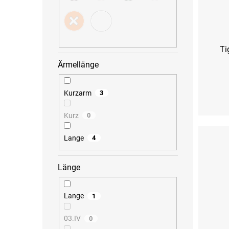
d
n
u
g
k
t
e
Ti
Ärmellänge
Kurzarm
3
XS
S
Kurz
0
Lange
4
Länge
Lange
1
03.IV
0