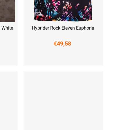
a White
Hybrider Rock Eleven Euphoria
€49,58
XS
S
M
L
XL
XXL