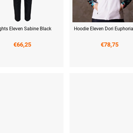
ghts Eleven Sabine Black
Hoodie Eleven Dori Euphori
€66,25
€78,75
M
L
XL
XXL
XS
S
M
L
XL
XXL