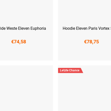
ide Weste Eleven Euphoria
Hoodie Eleven Paris Vortex
€74,58
€78,75
M
L
XL
XXL
XS
S
M
L
XL
XXL
Letzte Chance