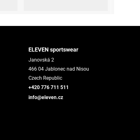
(45-47)
S (36-38)
M (39-41)
L (42-44)
XL (45-47)
ELEVEN sportswear
Janovská 2
466 04 Jablonec nad Nisou
Czech Republic
+420 776 711 511
info@eleven.cz