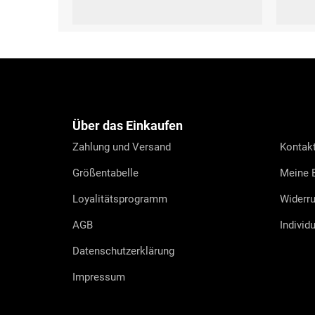
L (42-44)
XL (45-47)
L
F
u
ß
z
e
Über das Einkaufen
i
l
Zahlung und Versand
Kontak
e
Größentabelle
Meine B
Loyalitätsprogramm
Widerru
AGB
Individ
Datenschutzerklärung
Impressum