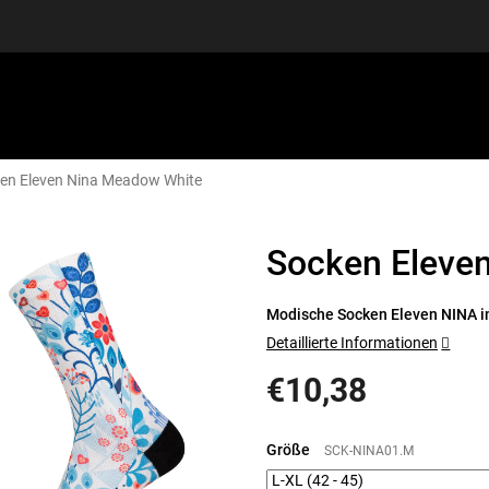
en Eleven Nina Meadow White
SPORTAUSRÜSTUNG
GUTSCHEINE
DISCGOLF
S
Socken Eleve
Modische Socken Eleven NINA i
Detaillierte Informationen
€10,38
Verkaufspreis:
Größe
SCK-NINA01.M