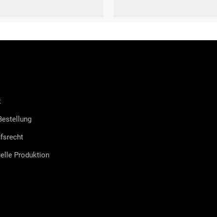
-XL (42 - 45)
S (36-38)
M (39-41)
L (42-44)
XL 
t
estellung
fsrecht
uelle Produktion