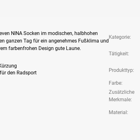
Eleven NINA Socken im modischen, halbhohen
Kategorie
:
den ganzen Tag für ein angenehmes Fußklima und
hrem farbenfrohen Design gute Laune.
Tätigkeit
:
 Kürzung
Produkttyp
:
 für den Radsport
Farbe
:
Zusätzliche
Merkmale
:
Material: