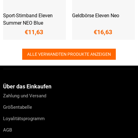
Sport-Stirnband Eleven
Geldbörse Eleven Neo
Summer NEO Blue
€11,63
€16,63
ALLE VERWANDTEN PRODUKTE ANZEIGEN
F
u
ß
z
Über das Einkaufen
e
Zahlung und Versand
i
l
Größentabelle
e
Loyalitätsprogramm
AGB