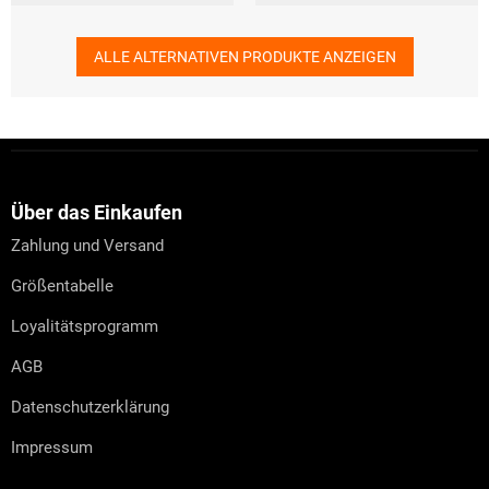
ALLE ALTERNATIVEN PRODUKTE ANZEIGEN
F
u
ß
z
Über das Einkaufen
e
Zahlung und Versand
i
l
Größentabelle
e
Loyalitätsprogramm
AGB
Datenschutzerklärung
Impressum