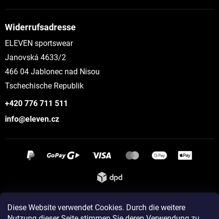
Widerrufsadresse
ELEVEN sportswear
Janovská 4633/2
466 04 Jablonec nad Nisou
Tschechische Republik
+420 776 711 511
info@eleven.cz
Instagram
Diese Website verwendet Cookies. Durch die weitere
Nutzung dieser Seite stimmen Sie deren Verwendung zu...