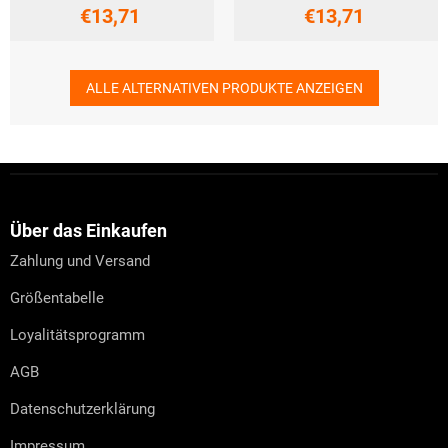
€13,71
€13,71
ALLE ALTERNATIVEN PRODUKTE ANZEIGEN
F
u
ß
z
Über das Einkaufen
e
Zahlung und Versand
i
l
Größentabelle
e
Loyalitätsprogramm
AGB
Datenschutzerklärung
Impressum