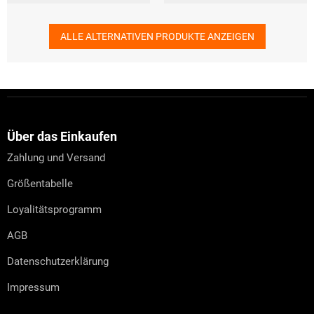
ALLE ALTERNATIVEN PRODUKTE ANZEIGEN
F
u
ß
z
Über das Einkaufen
e
Zahlung und Versand
i
l
Größentabelle
e
Loyalitätsprogramm
AGB
Datenschutzerklärung
Impressum