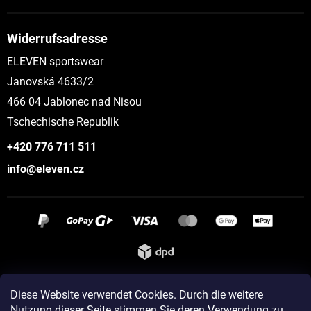
Widerrufsadresse
ELEVEN sportswear
Janovská 4633/2
466 04 Jablonec nad Nisou
Tschechische Republik
+420 776 711 511
info@eleven.cz
Instagram
Diese Website verwendet Cookies. Durch die weitere
Nutzung dieser Seite stimmen Sie deren Verwendung zu...