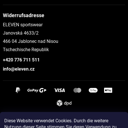
Widerrufsadresse
ELEVEN sportswear
Janovská 4633/2
466 04 Jablonec nad Nisou
Tschechische Republik
+420 776 711 511
info@eleven.cz
Instagram
Diese Website verwendet Cookies. Durch die weitere
Nutzung dieser Seite stimmen Sie deren Verwendung zu...