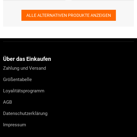
ALLE ALTERNATIVEN PRODUKTE ANZEIGEN
F
u
ß
z
Über das Einkaufen
e
Zahlung und Versand
i
l
Größentabelle
e
Loyalitätsprogramm
AGB
Datenschutzerklärung
Impressum