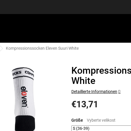
Kompressionssocken Eleven Suuri White
SPORTAUSRÜSTUNG
GUTSCHEINE
DISCGOLF
S
Kompressions
White
Detaillierte Informationen
€13,71
Verkaufspreis:
Größe