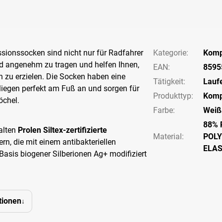
sionssocken sind nicht nur für Radfahrer
Kategorie
:
Komp
nd angenehm zu tragen und helfen Ihnen,
EAN
:
8595
 zu erzielen. Die Socken haben eine
Tätigkeit
:
Lauf
, liegen perfekt am Fuß an und sorgen für
Produkttyp
:
Komp
öchel.
Farbe
:
Weiß
88% 
alten
Prolen Siltex-zertifizierte
Material:
POLY
rn, die mit einem antibakteriellen
ELA
Basis biogener Silberionen Ag+ modifiziert
tionen