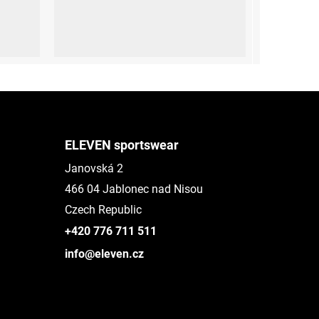
S (36-39)
M-L (40-43)
XL (44-47)
ELEVEN sportswear
Janovská 2
466 04 Jablonec nad Nisou
Czech Republic
+420 776 711 511
info@eleven.cz