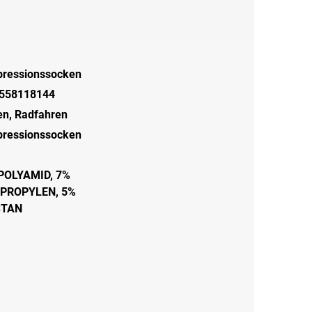
ressionssocken
558118144
en
,
Radfahren
ressionssocken
POLYAMID, 7%
PROPYLEN, 5%
STAN