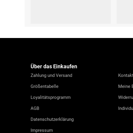
S (36-39)
M-L (40-43)
S (36-
F
u
ß
z
e
Über das Einkaufen
i
l
Zahlung und Versand
Kontak
e
Größentabelle
Meine B
Loyalitätsprogramm
Widerru
AGB
Individ
Datenschutzerklärung
Impressum