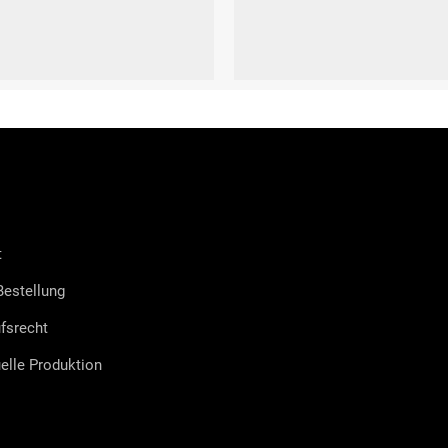
39)
M-L (40-43)
S (36-39)
t
estellung
fsrecht
uelle Produktion