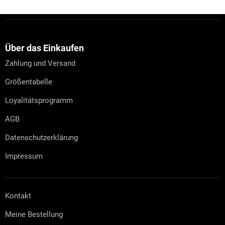
F
u
ß
z
Über das Einkaufen
e
Zahlung und Versand
i
l
Größentabelle
e
Loyalitätsprogramm
AGB
Datenschutzerklärung
Impressum
Kontakt
Meine Bestellung