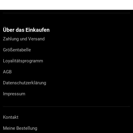
F
u
ß
z
Über das Einkaufen
e
Zahlung und Versand
i
l
Größentabelle
e
Loyalitätsprogramm
AGB
Datenschutzerklärung
Impressum
Kontakt
Meine Bestellung