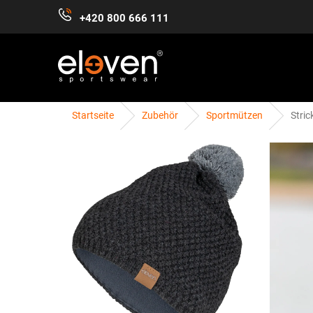
Zum
+420 800 666 111
Inhalt
springen
Startseite
Zubehör
Sportmützen
Stri
DAMEN
HERREN
KINDER
ZUBEHÖR