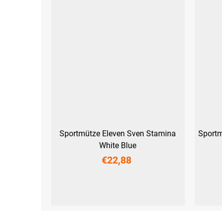
Sportmütze Eleven Sven Stamina
Sportm
White Blue
€22,88
S
M
L