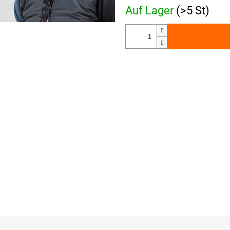
Auf Lager
(>5 St)