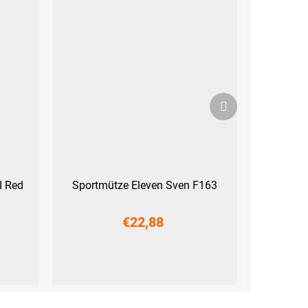
Nächstes
Produkt
I Red
Sportmütze Eleven Sven F163
€22,88
L