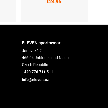
€24,96
S
XL
ELEVEN sportswear
Janovská 2
466 04 Jablonec nad Nisou
Czech Republic
+420 776 711 511
info@eleven.cz