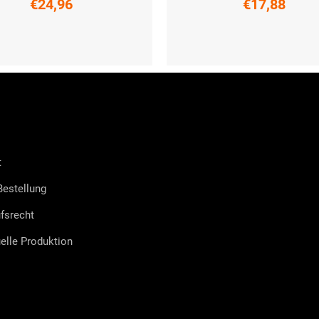
€24,96
€17,88
UNI
UNI
t
estellung
fsrecht
uelle Produktion