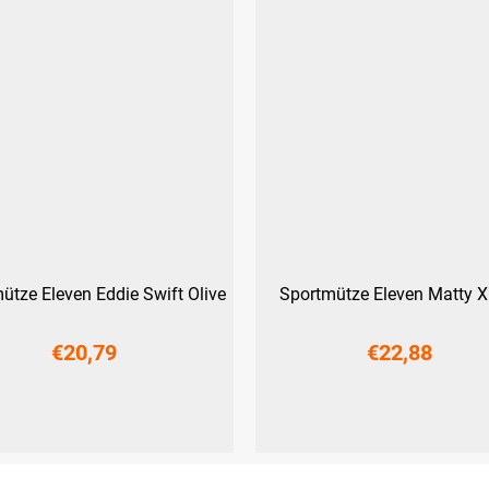
ütze Eleven Eddie Swift Olive
Sportmütze Eleven Matty X
€20,79
€22,88
S
M
L
M
L