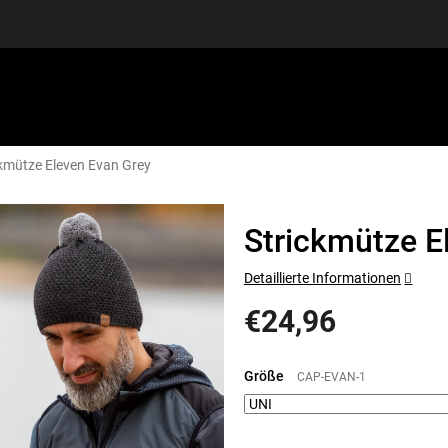
ckmütze Eleven Evan Grey
SPORTAUSRÜSTUNG
GUTSCHEINE
DISCGOLF
S
Strickmütze E
Detaillierte Informationen
€24,96
Verkaufspreis:
Größe
CAP-EVAN-1