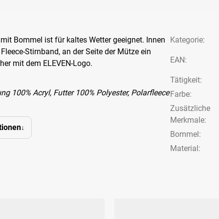
it Bommel ist für kaltes Wetter geeignet. Innen
Kategorie
:
 Fleece-Stirnband, an der Seite der Mütze ein
EAN
:
äher mit dem ELEVEN-Logo.
Tätigkeit
:
 100% Acryl, Futter 100% Polyester, Polarfleece
Farbe
:
Zusätzliche
Merkmale
:
tionen
Bommel
:
Material: