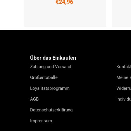
€24,96
UNI
F
u
ß
z
e
Über das Einkaufen
i
l
Zahlung und Versand
Kontak
e
Größentabelle
Meine B
Loyalitätsprogramm
Widerru
AGB
Individ
Datenschutzerklärung
Impressum