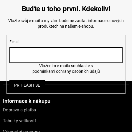
Buďte u toho první. Kdekoliv!
Vložte svůj e-mail a my vám budeme zasílat informace o nových
produktech na našem e-shopu.
E-mail
Vložením e-mailu souhlasíte s
podmínkami ochrany osobních údajů
Z
PŘIHLÁSIT SE
á
p
a
Informace k nákupu
t
Doprava a platba
í
Tabulky velikostí
Věrnostní program