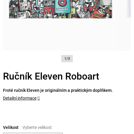
1/3
Ručník Eleven Roboart
Froté ručník Eleven je originálním a praktickým doplňkem.
Detailní informace
Měrná
cena:
Velikost