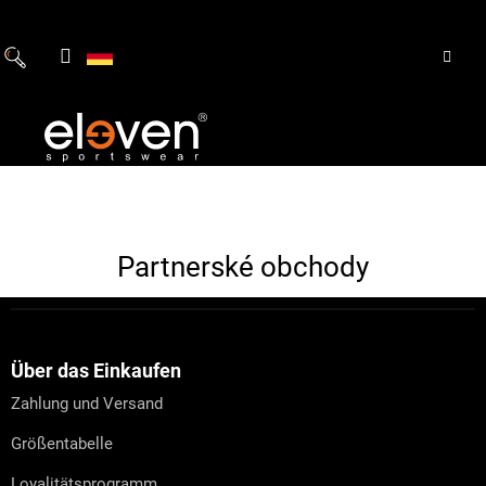
Zum
Inhalt
springen
Partnerské obchody
F
u
ß
z
Über das Einkaufen
e
Zahlung und Versand
i
l
Größentabelle
e
Loyalitätsprogramm