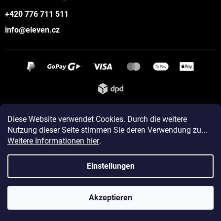
+420 776 711 511
info@eleven.cz
Instagram
Diese Website verwendet Cookies. Durch die weitere
Nutzung dieser Seite stimmen Sie deren Verwendung zu...
Weitere Informationen hier
.
Erstellt von Shoptet
Einstellungen
Copyright 2026
ELEVEN sportswear
. Alle Rechte vorbehalten.
Akzeptieren
Cookie-Einstellungen ändern