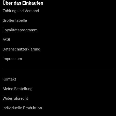
z
Über das Einkaufen
e
Zahlung und Versand
i
l
Größentabelle
e
Loyalitätsprogramm
AGB
Datenschutzerklärung
Impressum
Kontakt
Meine Bestellung
Widerrufsrecht
Individuelle Produktion