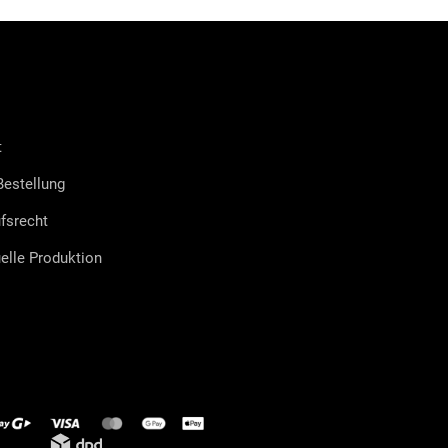
t
estellung
fsrecht
uelle Produktion