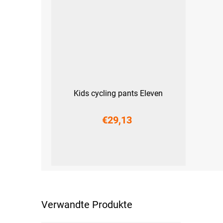
Kids cycling pants Eleven
€29,13
116-122
128-134
140-146
152-158
Verwandte Produkte