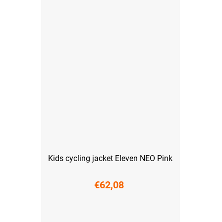
Kids cycling jacket Eleven NEO Pink
€62,08
116-122
128-134