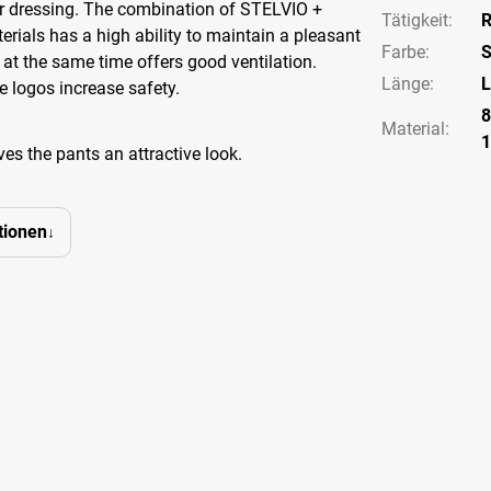
er dressing. The combination of STELVIO +
Tätigkeit
:
R
als has a high ability to maintain a pleasant
Farbe
:
S
at the same time offers good ventilation.
Länge
:
L
e logos increase safety.
8
Material:
es the pants an attractive look.
tionen