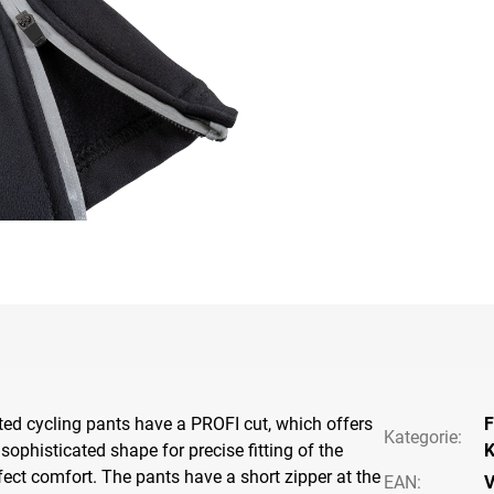
ated cycling pants have a PROFI cut, which offers
F
Kategorie
:
ophisticated shape for precise fitting of the
K
fect comfort. The pants have a short zipper at the
EAN
:
V