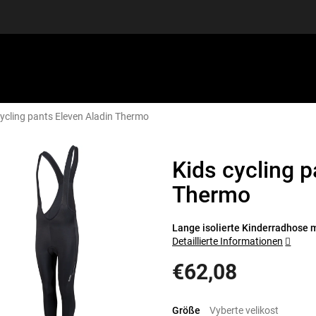
cycling pants Eleven Aladin Thermo
SPORTAUSRÜSTUNG
GUTSCHEINE
DISCGOLF
S
Kids cycling p
Thermo
Lange isolierte Kinderradhose mi
Detaillierte Informationen
€62,08
Verkaufspreis:
Größe