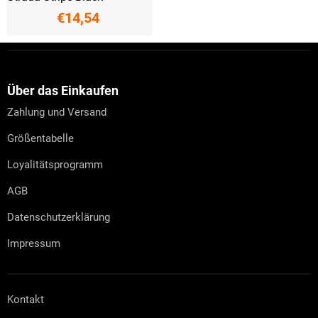
€14,54
F
u
ß
z
Über das Einkaufen
e
Zahlung und Versand
i
l
Größentabelle
e
Loyalitätsprogramm
AGB
Datenschutzerklärung
Impressum
Kontakt