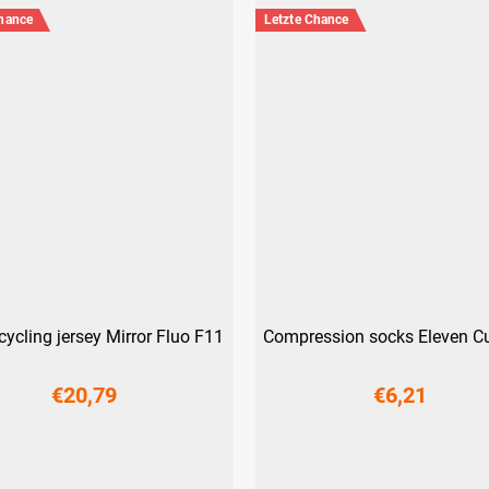
Chance
Letzte Chance
cycling jersey Mirror Fluo F11
Compression socks Eleven 
€20,79
€6,21
XS
XL (44-47)