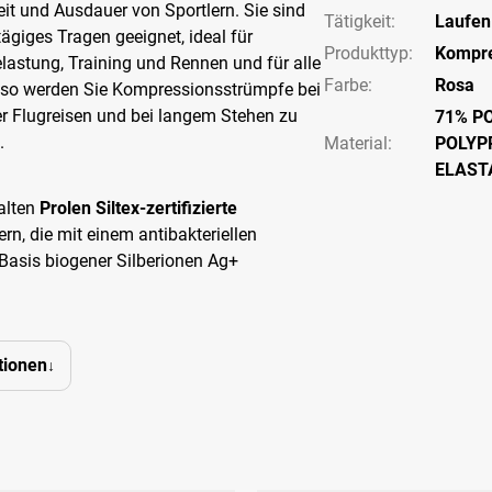
it und Ausdauer von Sportlern. Sie sind
Tätigkeit
:
Laufen
tägiges Tragen geeignet, ideal für
Produkttyp
:
Kompre
astung, Training und Rennen und für alle
Farbe
:
Rosa
nso werden Sie Kompressionsstrümpfe bei
r Flugreisen und bei langem Stehen zu
71% P
.
Material:
POLYP
ELAST
alten
Prolen Siltex-zertifizierte
rn, die mit einem antibakteriellen
Basis biogener Silberionen Ag+
tionen