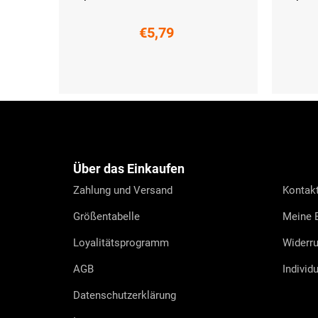
€5,79
XL (44-47)
M-L (40
F
u
ß
z
e
Über das Einkaufen
i
l
Zahlung und Versand
Kontak
e
Größentabelle
Meine B
Loyalitätsprogramm
Widerru
AGB
Individ
Datenschutzerklärung