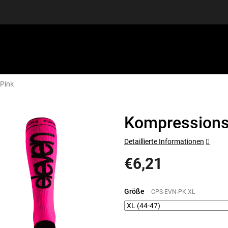
Pink
SPORTAUSRÜSTUNG
GUTSCHEINE
DISCGOLF
S
Kompressions
Detaillierte Informationen
€6,21
Verkaufspreis:
Größe
CPS-EVN-PK.XL