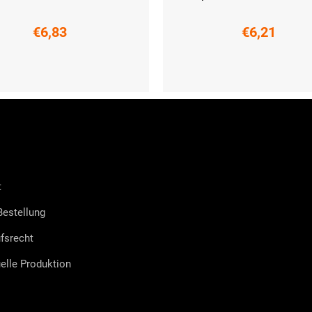
€6,83
€6,21
-43)
XL (44-47)
XL (44-47)
t
estellung
fsrecht
uelle Produktion