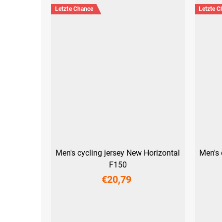
Letzte Chance
Letzte 
Men's cycling jersey New Horizontal
Men's 
F150
€20,79
XS
S