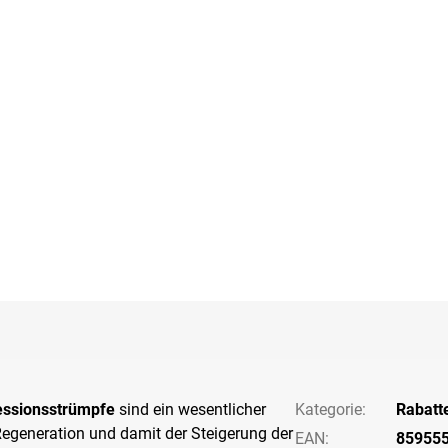
ssionsstrümpfe
sind ein wesentlicher
Kategorie
:
Rabatt
Regeneration und damit der Steigerung der
EAN
:
85955