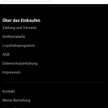
F
u
ß
z
Über das Einkaufen
e
Zahlung und Versand
i
l
Größentabelle
e
Loyalitätsprogramm
AGB
Datenschutzerklärung
Impressum
Kontakt
Meine Bestellung